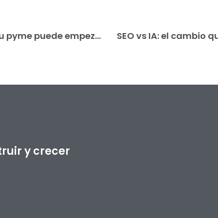
Argentina se abre al mundo: cómo tu pyme puede empezar a exportar sin trabas
uir y crecer