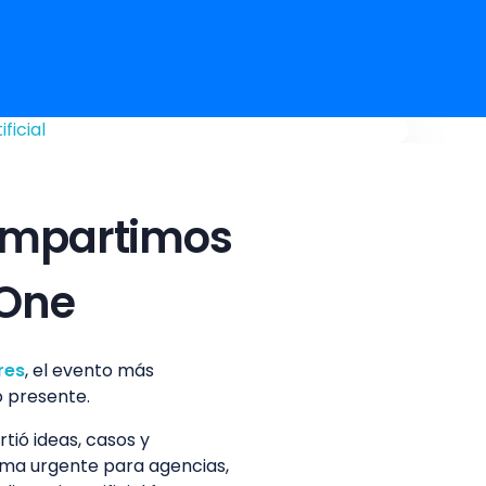
compartimos
 One
res
, el evento más
o presente.
tió ideas, casos y
ema urgente para agencias,