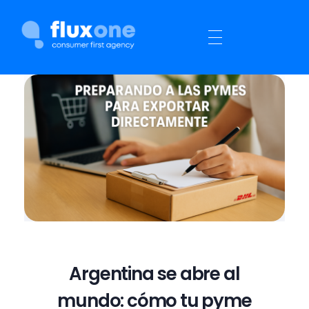
Flux One
Consumer First Agency
Servicios
Portfolio
Blog
Sobre Nosotros
Contactanos
Argentina se abre al
mundo: cómo tu pyme